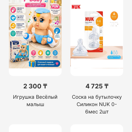
2 300 ₸
4 725 ₸
Игрушка Весёлый
Соска на бутылочку
малыш
Силикон NUK 0-
6мес 2шт