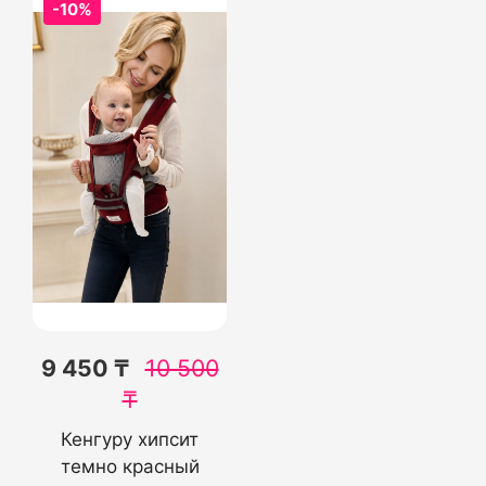
-10%
9 450 ₸
10 500
₸
Кенгуру хипсит
темно красный