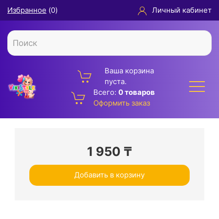
Избранное
(
0
)
Личный кабинет
Ваша корзина
пуста.
Всего:
0 товаров
Оформить заказ
1 950
₸
Добавить в корзину