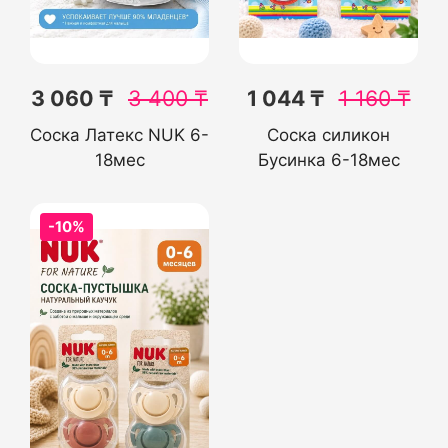
3 060 ₸
3 400
₸
1 044 ₸
1 160
₸
Соска Латекс NUK 6-
Соска силикон
18мес
Бусинка 6-18мес
-10%