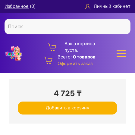
Избранное
(
0
)
Личный кабинет
Ваша корзина
пуста.
Всего:
0 товаров
Оформить заказ
4 725
₸
Добавить в корзину