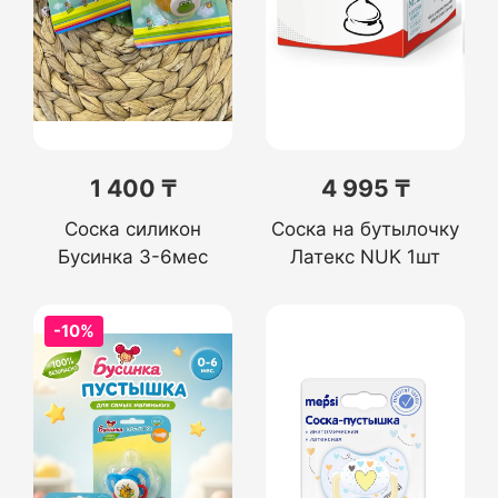
1 400 ₸
4 995 ₸
Соска силикон
Соска на бутылочку
Бусинка 3-6мес
Латекс NUK 1шт
-10%