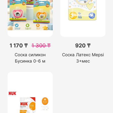
1 170 ₸
1 300
₸
920 ₸
Соска силикон
Соска Латекс Mepsi
Бусинка 0-6 м
3+мес