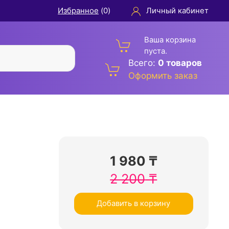
Избранное
(
0
)
Личный кабинет
Ваша корзина
пуста.
Всего:
0 товаров
Оформить заказ
1 980
₸
2 200
₸
Добавить в корзину