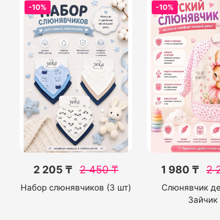
-10%
-10%
2 205 ₸
2 450
₸
1 980 ₸
2 
Набор слюнявчиков (3 шт)
Слюнявчик де
Зайчик