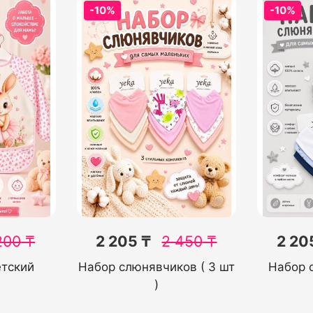
-10%
-10%
200
₸
2 205 ₸
2 450
₸
2 20
тский
Набор слюнявчиков ( 3 шт
Набор 
)