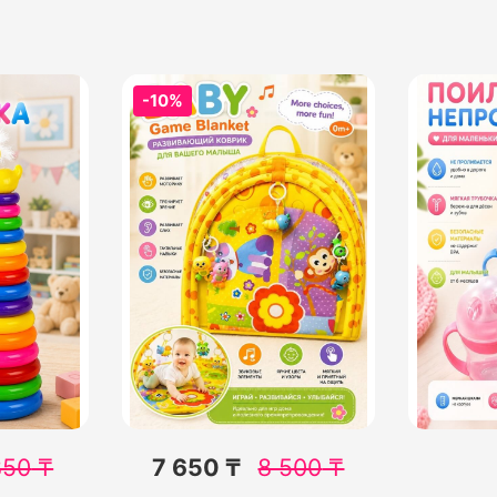
-10%
850
₸
7 650 ₸
8 500
₸