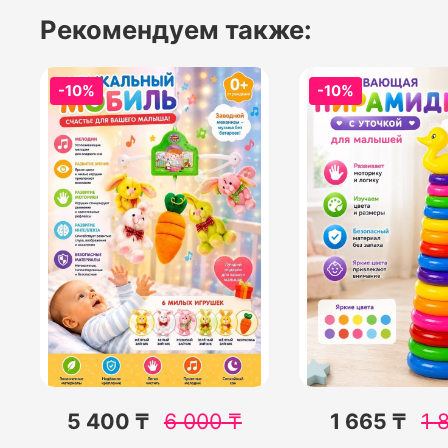
Рекомендуем также:
-10%
-10%
5 400 ₸
6 000
₸
1 665 ₸
1 