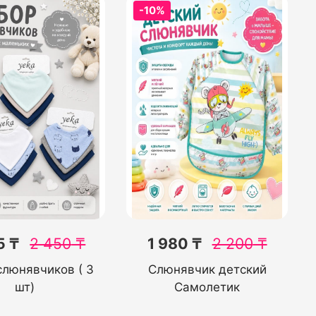
-10%
5 ₸
2 450
₸
1 980 ₸
2 200
₸
слюнявчиков ( 3
Слюнявчик детский
шт)
Самолетик