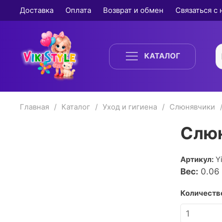
Доставка
Оплата
Возврат и обмен
Связаться с
КАТАЛОГ
Главная
Каталог
Уход и гигиена
Слюнявчики
Слюн
Артикул:
Y
Вес:
0.06
Количество