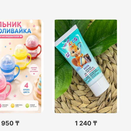
950 ₸
1 240 ₸