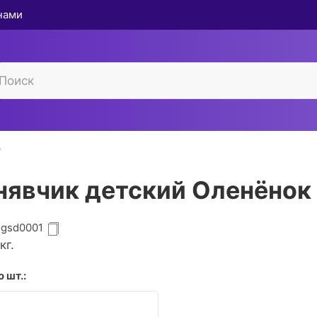
 нами
явчик детский Оленёнок
igsd0001
кг.
 шт.: