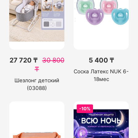
27 720 ₸
30 800
5 400 ₸
₸
Соска Латекс NUK 6-
18мес
Шезлонг детский
(03088)
-10%