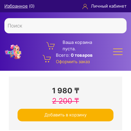
Избранное
(
0
)
Личный кабинет
Ваша корзина
пуста.
Всего:
0 товаров
Оформить заказ
1 980
₸
2 200
₸
Добавить в корзину