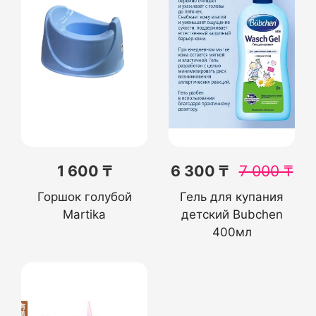
1 600 ₸
6 300 ₸
7 000
₸
Горшок голубой
Гель для купания
Martika
детский Bubchen
400мл