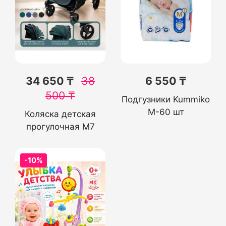
34 650 ₸
38
6 550 ₸
500
₸
Подгузники Kummiko
M-60 шт
Коляска детская
прогулочная М7
-10%