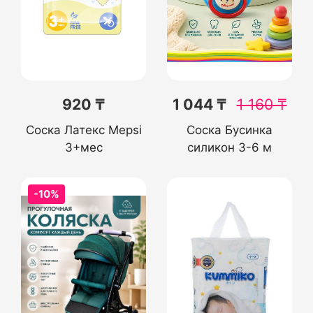
920 ₸
1 044 ₸
1 160
₸
Соска Латекс Mepsi
Соска Бусинка
3+мес
силикон 3-6 м
-10%