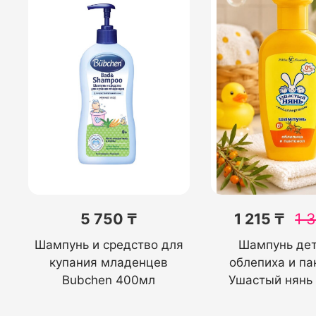
5 750 ₸
1 215 ₸
1 
Шампунь и средство для
Шампунь де
купания младенцев
облепиха и па
Bubchen 400мл
Ушастый нянь