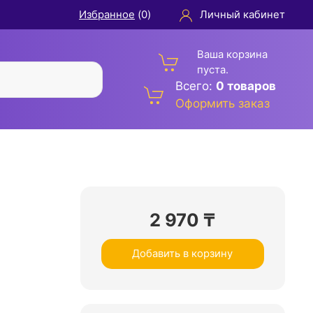
Избранное
(
0
)
Личный кабинет
Ваша корзина
пуста.
Всего:
0 товаров
Оформить заказ
2 970
₸
Добавить в корзину