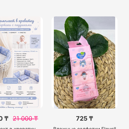
0 ₸
21 000
₸
725 ₸