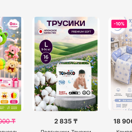
-10%
000
₸
2 835 ₸
18 90