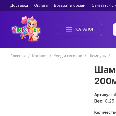
Доставка
Оплата
Возврат и обмен
Связаться с
КАТАЛОГ
Главная
Каталог
Уход и гигиена
Шампунь
Шамп
200
Артикул:
u
Вес:
0.25
Количество