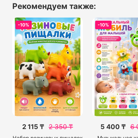
Рекомендуем также:
-10%
-10%
2 115 ₸
2 350
₸
5 400 ₸
6 