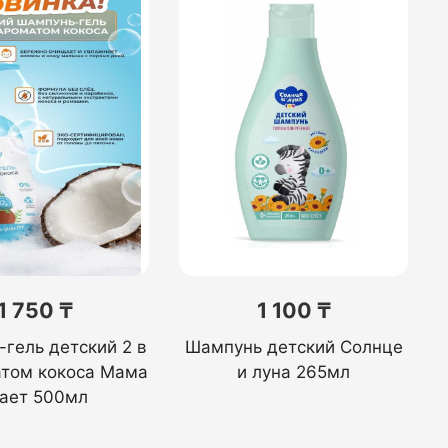
1 750 ₸
1 100 ₸
гель детский 2 в
Шампунь детский Солнце
атом кокоса Мама
и луна 265мл
нает 500мл