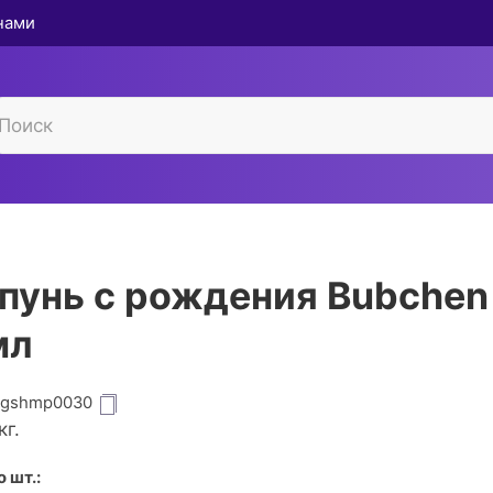
 нами
унь с рождения Bubchen
мл
igshmp0030
кг.
 шт.: