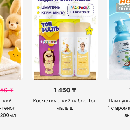
350
₸
1 450 ₸
тский
Косметический набор Топ
Шампунь-
нтенол
малыш
1 с аром
 200мл
з