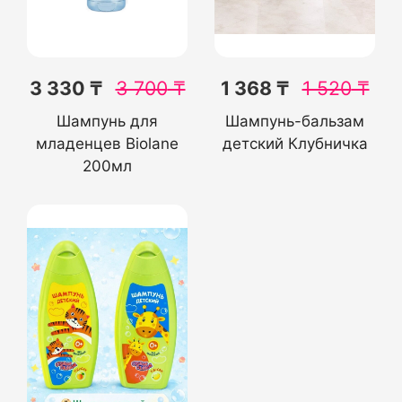
3 330 ₸
3 700
₸
1 368 ₸
1 520
₸
Шампунь для
Шампунь-бальзам
младенцев Biolane
детский Клубничка
200мл