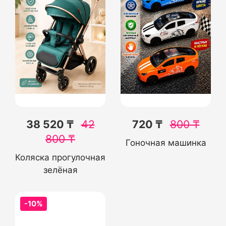
38 520 ₸
42
720 ₸
800
₸
800
₸
Гоночная машинка
Коляска прогулочная
зелёная
-10%