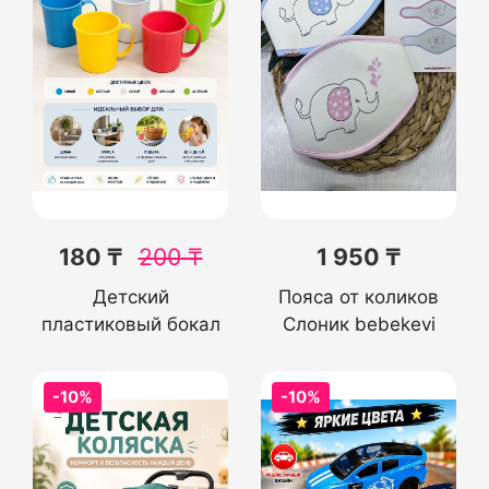
180 ₸
200
₸
1 950 ₸
Детский
Пояса от коликов
пластиковый бокал
Слоник bebekevi
-10%
-10%