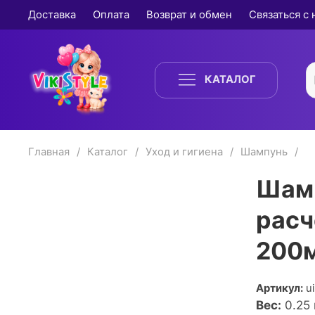
Доставка
Оплата
Возврат и обмен
Связаться с
КАТАЛОГ
Главная
Каталог
Уход и гигиена
Шампунь
Шамп
расч
200
Артикул:
u
Вес:
0.25