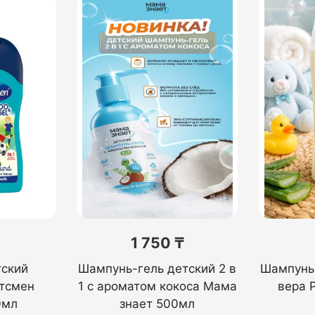
1 750 ₸
тский
Шампунь-гель детский 2 в
Шампунь
тсмен
1 с ароматом кокоса Мама
вера P
0мл
знает 500мл