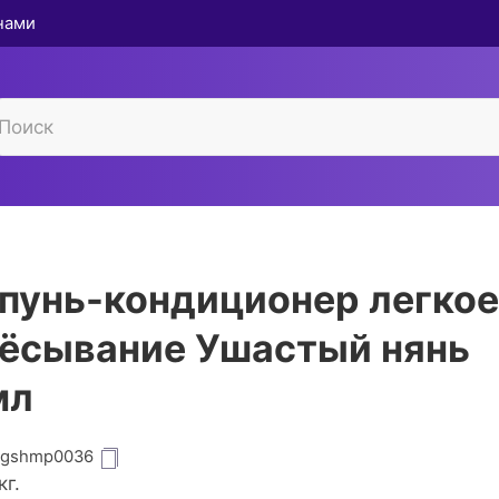
 нами
унь-кондиционер легкое
ёсывание Ушастый нянь
мл
igshmp0036
кг.