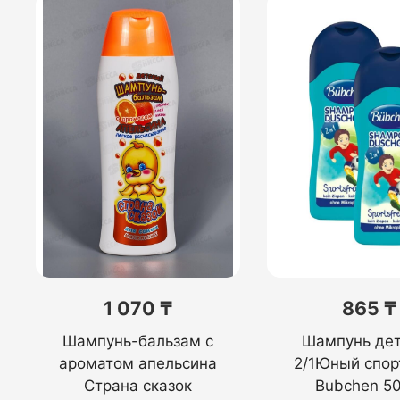
1 070 ₸
865 ₸
Шампунь-бальзам с
Шампунь де
ароматом апельсина
2/1Юный спор
Страна сказок
Bubchen 5