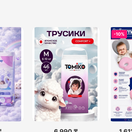
-10%
₸
6 990 ₸
1 61