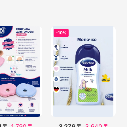
-10%
1 ₸
1 790
₸
3 276 ₸
3 640
₸