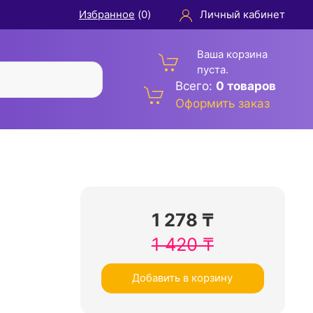
Избранное
(
0
)
Личный кабинет
Ваша корзина
пуста.
Всего:
0 товаров
Оформить заказ
1 278
₸
1 420
₸
Добавить в корзину