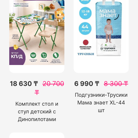
18 630 ₸
20 700
6 990 ₸
8 300
₸
₸
Подгузники-Трусики
Мама знает XL-44
Комплект стол и
шт
стул детский с
Динопилотами