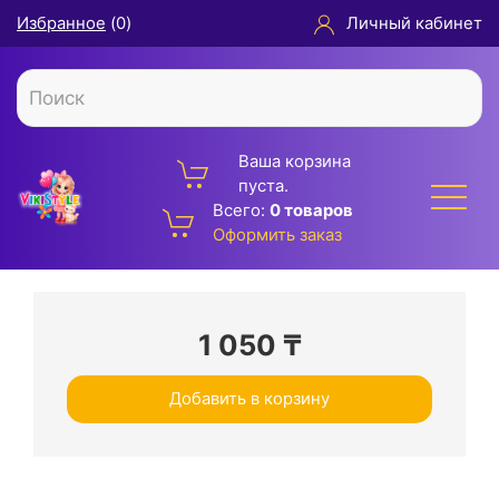
Избранное
(
0
)
Личный кабинет
Ваша корзина
пуста.
Всего:
0 товаров
Оформить заказ
1 050
₸
Добавить в корзину