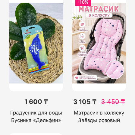
-10%
1 600 ₸
3 105 ₸
3 450
₸
Градусник для воды
Матрасик в коляску
Бусинка «Дельфин»
Звёзды розовый