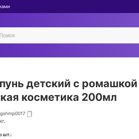
 нами
унь детский с ромашкой
кая косметика 200мл
igshmp0017
кг.
 шт.: