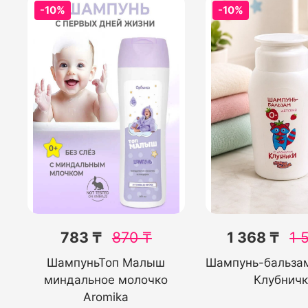
-10%
-10%
783 ₸
870
₸
1 368 ₸
1 
ШампуньТоп Малыш
Шампунь-бальзам
миндальное молочко
Клубничк
Aromika