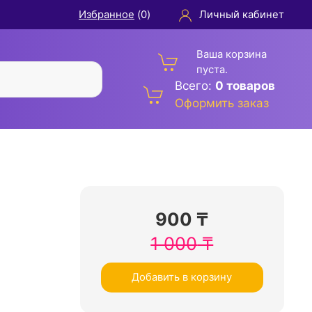
Избранное
(
0
)
Личный кабинет
Ваша корзина
пуста.
Всего:
0 товаров
Оформить заказ
900
₸
1 000
₸
Добавить в корзину