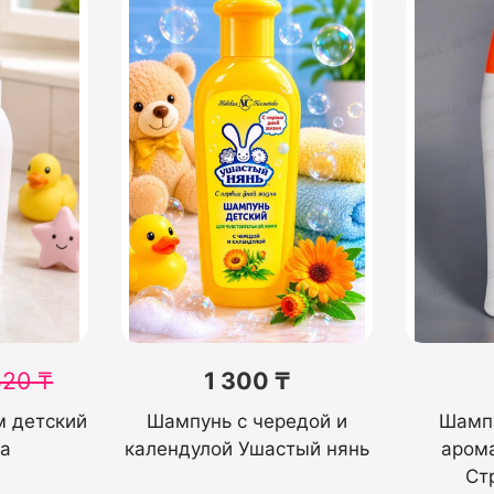
520
₸
1 300 ₸
 детский
Шампунь с чередой и
Шампу
а
календулой Ушастый нянь
аром
Ст