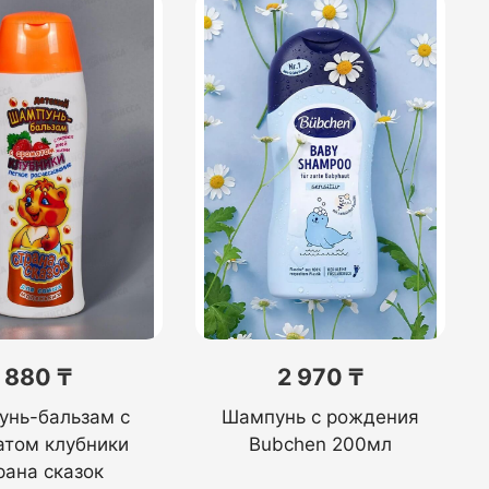
880 ₸
2 970 ₸
нь-бальзам с
Шампунь с рождения
атом клубники
Bubchen 200мл
рана сказок