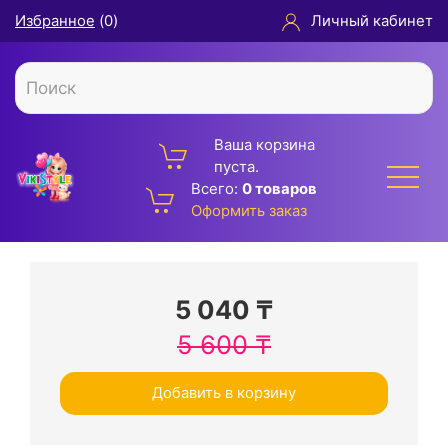
Избранное
(
0
)
Личный кабинет
Ваша корзина
пуста.
Всего:
0 товаров
Оформить заказ
5 040
₸
5 600
₸
Добавить в корзину