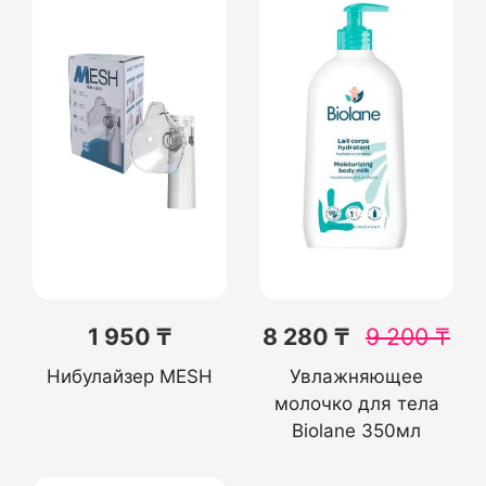
1 950 ₸
8 280 ₸
9 200
₸
Нибулайзер MESH
Увлажняющее
молочко для тела
Biolane 350мл