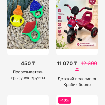
450 ₸
11 070 ₸
12 300
₸
Прорезыватель
грызунок фрукты
Детский велосипед
Крабик бордо
-10%