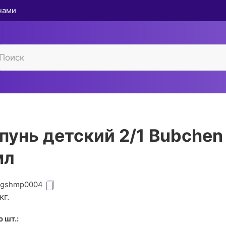
 нами
унь детский 2/1 Bubchen
мл
igshmp0004
кг.
 шт.: