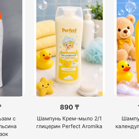
₸
890 ₸
зам с
Шампунь Крем-мыло 2/1
Шампу
льсина
глицерин Perfect Aromika
календу
зок