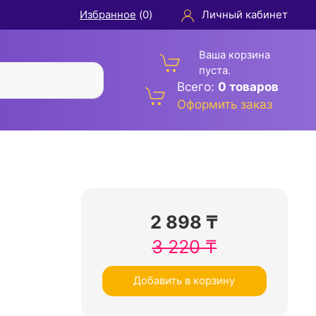
Избранное
(
0
)
Личный кабинет
Ваша корзина
пуста.
Всего:
0 товаров
Оформить заказ
2 898
₸
3 220
₸
Добавить в корзину