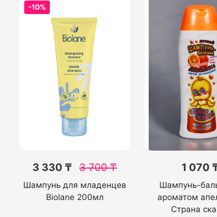
-10%
3 330 ₸
3 700
₸
1 070 
Шампунь для младенцев
Шампунь-баль
Biolane 200мл
ароматом апе
Страна ска