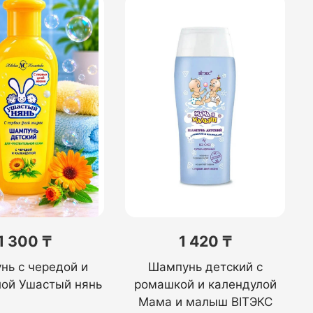
1 300 ₸
1 420 ₸
нь с чередой и
Шампунь детский с
лой Ушастый нянь
ромашкой и календулой
Мама и малыш BITЭКС