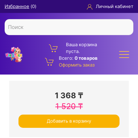
Избранное
(
0
)
Личный кабинет
Ваша корзина
пуста.
Всего:
0 товаров
Оформить заказ
1 368
₸
1 520
₸
Добавить в корзину