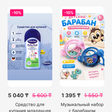
-10%
-10%
5 040 ₸
5 600
₸
1 395 ₸
1 550
₸
Средство для
Музыкальный набор
купания младенцев
с барабаном