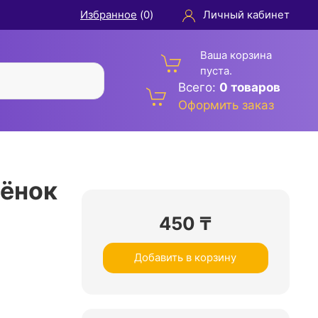
Избранное
(
0
)
Личный кабинет
Ваша корзина
пуста.
Всего:
0 товаров
Оформить заказ
сёнок
450
₸
Добавить в корзину