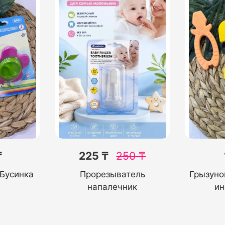
₸
225 ₸
250
₸
Бусинка
Прорезыватель
Грызуно
напалечник
ин