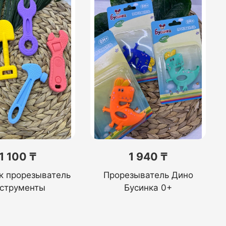
1 100 ₸
1 940 ₸
к прорезыватель
Прорезыватель Дино
струменты
Бусинка 0+