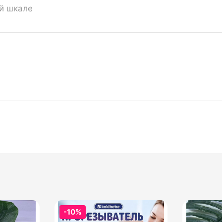
ой шкале
-10%