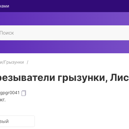
 нами
и/Грызунки
езыватели грызунки, Ли
igpgr0041
кг.