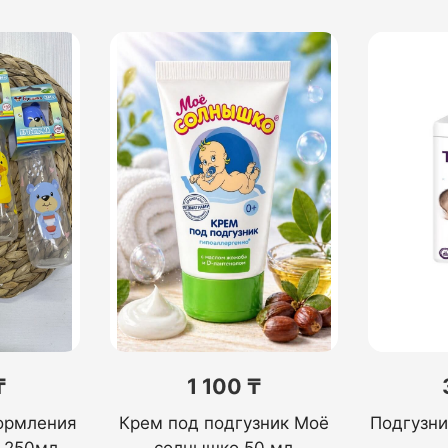
₸
1 100 ₸
ормления
Крем под подгузник Моё
Подгузн