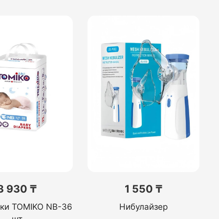
3 930 ₸
1 550 ₸
ики TOMIKO NB-36
Нибулайзер