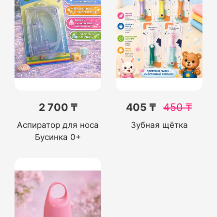
2 700 ₸
405 ₸
450
₸
Аспиратор для носа
Зубная щётка
Бусинка 0+