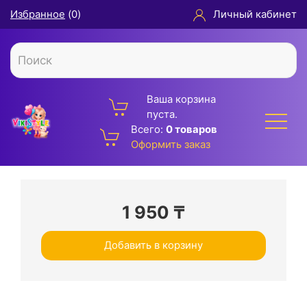
Избранное
(
0
)
Личный кабинет
Ваша корзина
пуста.
Всего:
0 товаров
Оформить заказ
1 950
₸
Добавить в корзину