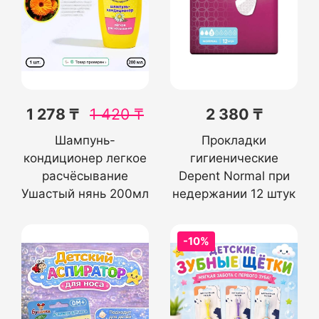
1 278 ₸
1 420
₸
2 380 ₸
Шампунь-
Прокладки
кондиционер легкое
гигиенические
расчёсывание
Depent Normal при
Ушастый нянь 200мл
недержании 12 штук
-10%