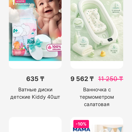
635 ₸
9 562 ₸
11 250
₸
Ватные диски
Ванночка с
детские Kiddy 40шт
термометром
салатовая
-10%