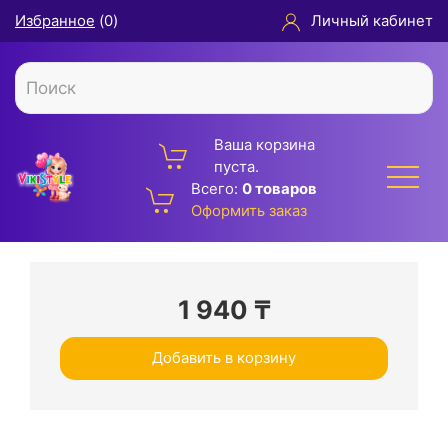
Избранное
(
0
)
Личный кабинет
Ваша корзина
пуста.
Всего:
0 товаров
Оформить заказ
1 940
₸
Добавить в корзину