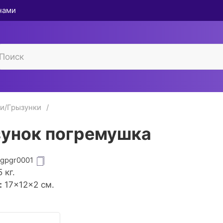
 нами
и/Грызунки
унок погремушка
igpgr0001
5
кг.
:
17×12×2 см.