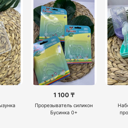
1 100 ₸
ызунка
Прорезыватель силикон
Наб
Бусинка 0+
пр