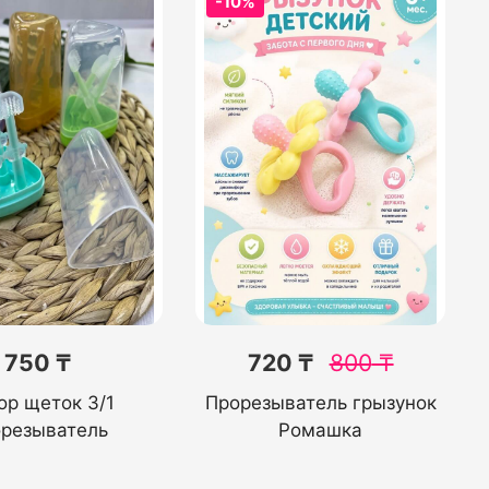
-10%
750 ₸
720 ₸
800
₸
ор щеток 3/1
Прорезыватель грызунок
орезыватель
Ромашка