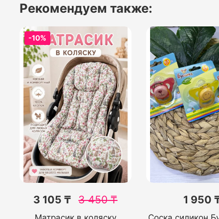
Рекомендуем также:
-10%
3 105 ₸
3 450
₸
1 950 
Матрасик в коляску
Соска силикон Б