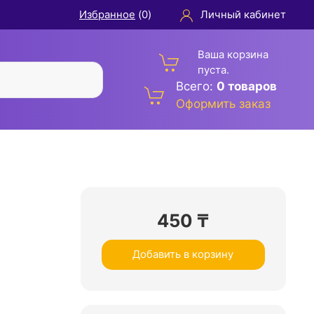
Избранное
(
0
)
Личный кабинет
Ваша корзина
пуста.
Всего:
0 товаров
Оформить заказ
450
₸
Добавить в корзину