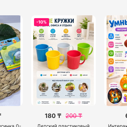
-10%
₸
180 ₸
200
₸
усинка 0-
Детский пластиковый
Интера