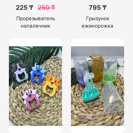
225 ₸
250
₸
795 ₸
Прорезыватель
Грызунок
напалечник
ежинорожка