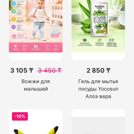
3 105 ₸
3 450
₸
2 850 ₸
Вожжи для
Гель для мытья
малышей
посуды Yocosun
Алоэ вера
-10%