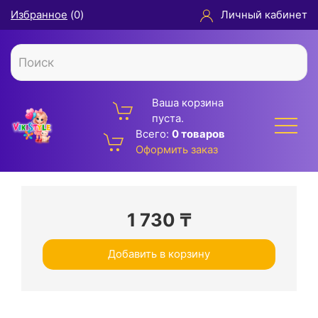
Избранное
(
0
)
Личный кабинет
Ваша корзина
пуста.
Всего:
0 товаров
Оформить заказ
1 730
₸
Добавить в корзину