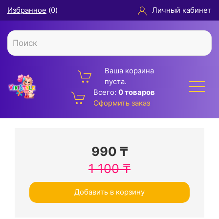
Избранное
(
0
)
Личный кабинет
Ваша корзина
пуста.
Всего:
0 товаров
Оформить заказ
990
₸
1 100
₸
Добавить в корзину