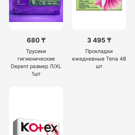
680 ₸
3 495 ₸
Трусики
Прокладки
гигиенические
ежедневные Tena 48
Depent размер Л/XL
шт
1шт