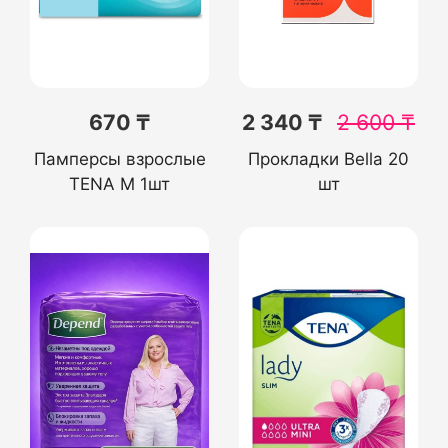
670 ₸
2 340 ₸
2 600
₸
Памперсы взрослые
Прокладки Bella 20
TENA M 1шт
шт