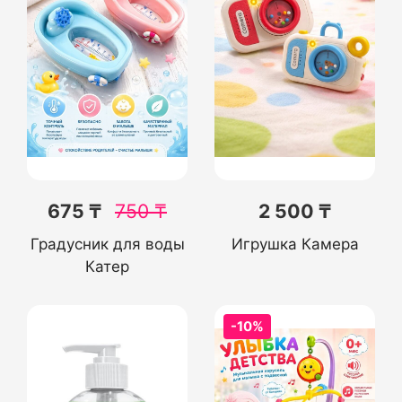
675 ₸
750
₸
2 500 ₸
Градусник для воды
Игрушка Камера
Катер
-10%