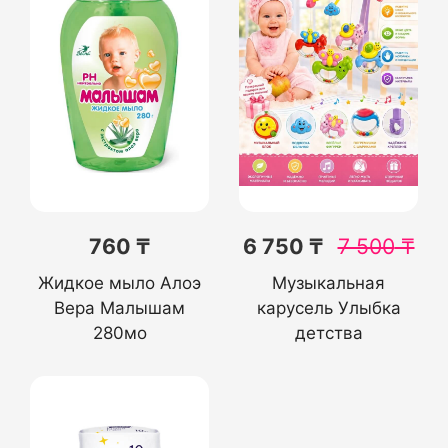
760 ₸
6 750 ₸
7 500
₸
Жидкое мыло Алоэ
Музыкальная
Вера Малышам
карусель Улыбка
280мо
детства