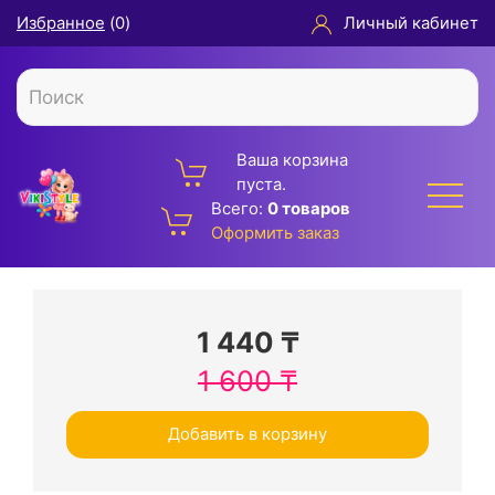
Избранное
(
0
)
Личный кабинет
Ваша корзина
пуста.
Всего:
0 товаров
Оформить заказ
1 440
₸
1 600
₸
Добавить в корзину