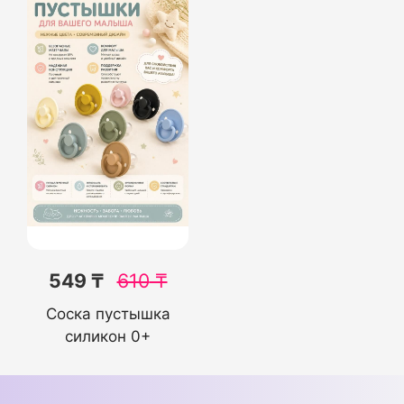
549 ₸
610
₸
Соска пустышка
силикон 0+