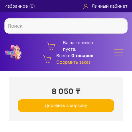
Избранное
(
0
)
Личный кабинет
Ваша корзина
пуста.
Всего:
0 товаров
Оформить заказ
8 050
₸
Добавить в корзину