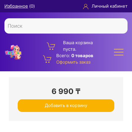
Избранное
(
0
)
Личный кабинет
Ваша корзина
пуста.
Всего:
0 товаров
Оформить заказ
6 990
₸
Добавить в корзину