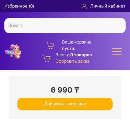
Избранное
(
0
)
Личный кабинет
Ваша корзина
пуста.
Всего:
0 товаров
Оформить заказ
6 990
₸
Добавить в корзину