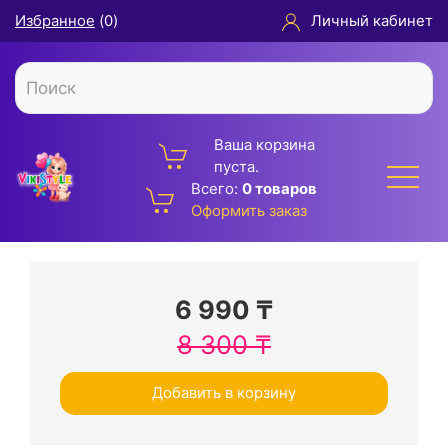
Избранное
(
0
)
Личный кабинет
Ваша корзина
пуста.
Всего:
0 товаров
Оформить заказ
6 990
₸
8 300
₸
Добавить в корзину