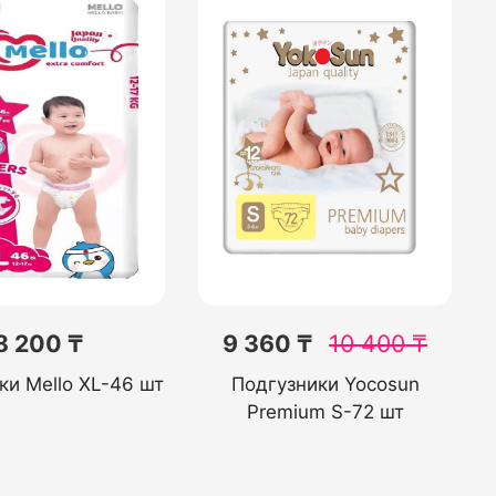
8 200 ₸
9 360 ₸
10 400
₸
ки Mello XL-46 шт
Подгузники Yocosun
Premium S-72 шт