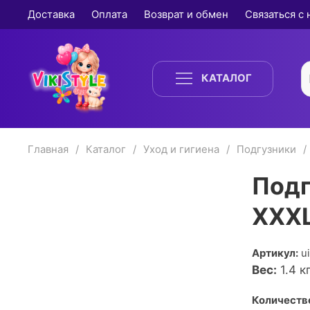
Доставка
Оплата
Возврат и обмен
Связаться с
КАТАЛОГ
Главная
Каталог
Уход и гигиена
Подгузники
Подг
XXXL
Артикул:
u
Вес:
1.4
кг
Количество