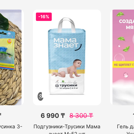
-16%
₸
6 990 ₸
8 300
₸
усинка 3-
Подгузники-Трусики Мама
Гель д