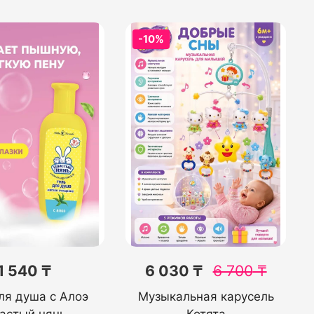
-10%
1 540 ₸
6 030 ₸
6 700
₸
ля душа с Алоэ
Музыкальная карусель