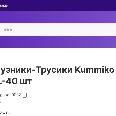
 нами
узники-Трусики Kummiko
-40 шт
igpodg0082
.
 шт.: