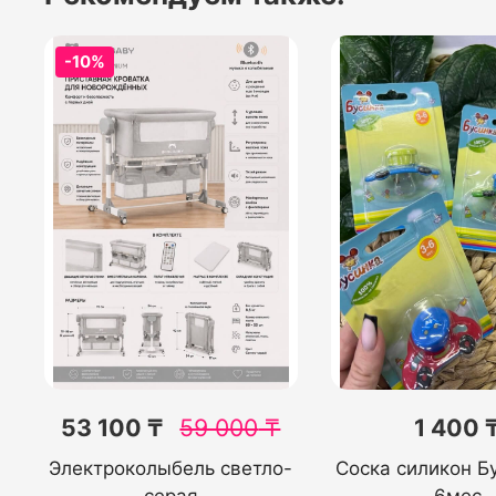
-10%
53 100 ₸
59 000
₸
1 400 
Электроколыбель светло-
Соска силикон Б