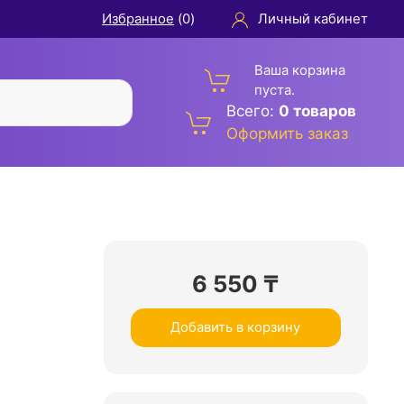
Избранное
(
0
)
Личный кабинет
Ваша корзина
пуста.
Всего:
0 товаров
Оформить заказ
6 550
₸
Добавить в корзину