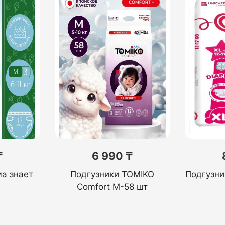
₸
6 990 ₸
а знает
Подгузники TOMIKO
Подгузни
Comfort M-58 шт