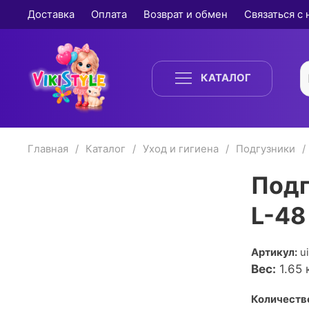
Доставка
Оплата
Возврат и обмен
Связаться с
КАТАЛОГ
Главная
Каталог
Уход и гигиена
Подгузники
Подг
L-48
Артикул:
u
Вес:
1.65
к
Количество