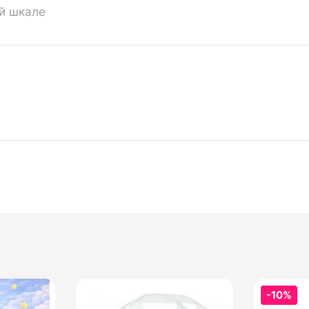
ой шкале
-10%