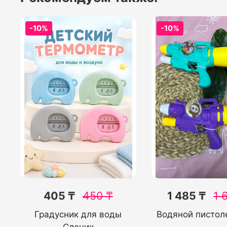
-10%
-10%
405 ₸
450
₸
1 485 ₸
1 
Градусник для воды
Водяной пистол