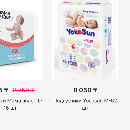
5 ₸
2 750
₸
8 050 ₸
ки Мама знает L-
Подгузники Yocosun М-62
16 шт
шт