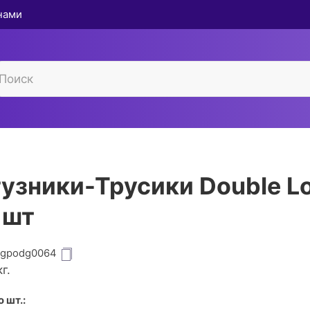
 нами
узники-Трусики Double L
 шт
igpodg0064
г.
 шт.: