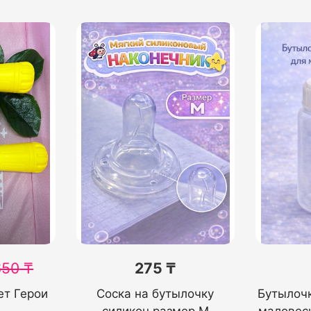
650
₸
275 ₸
ет Герои
Соска на бутылочку
Бутылоч