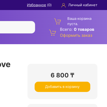
Избранное
(
0
)
Личный кабинет
Ваша корзина
пуста.
Всего:
0 товаров
Оформить заказ
ove
6 800
₸
Добавить в корзину