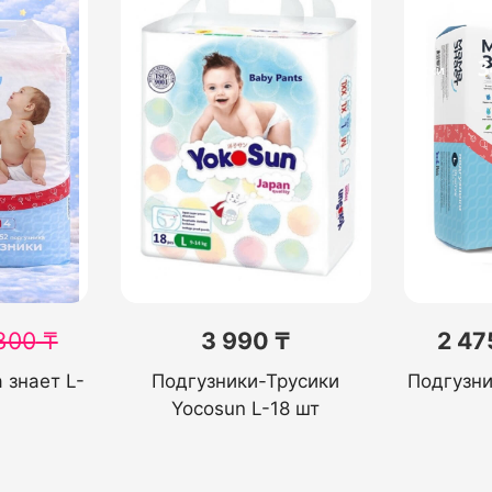
300
₸
3 990 ₸
2 47
 знает L-
Подгузники-Трусики
Подгузни
Yocosun L-18 шт