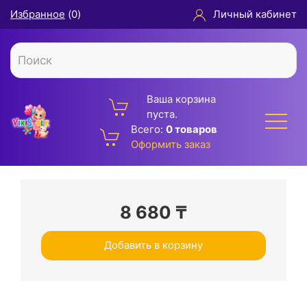
Избранное
(
0
)
Личный кабинет
Ваша корзина
пуста.
Всего:
0 товаров
Оформить заказ
8 680
₸
Добавить в корзину