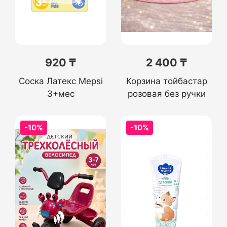
920 ₸
2 400 ₸
Соска Латекс Mepsi
Корзина тойбастар
3+мес
розовая без ручки
-10%
-10%