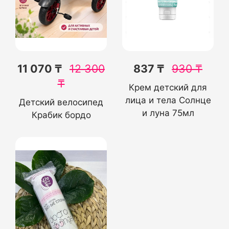
11 070 ₸
12 300
837 ₸
930
₸
₸
Крем детский для
лица и тела Солнце
Детский велосипед
и луна 75мл
Крабик бордо