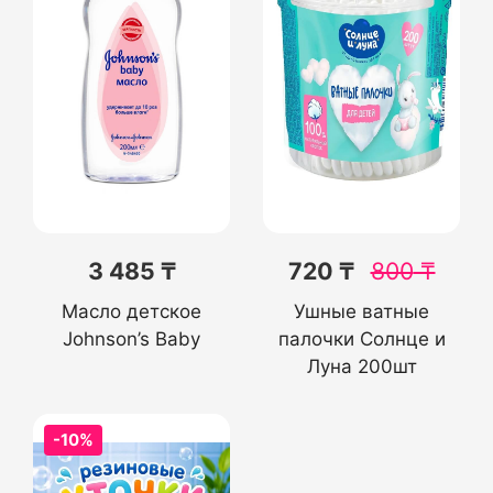
3 485 ₸
720 ₸
800
₸
Масло детское
Ушные ватные
Johnson’s Baby
палочки Солнце и
Луна 200шт
-10%