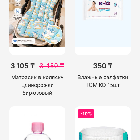
3 105 ₸
3 450
₸
350 ₸
Матрасик в коляску
Влажные салфетки
Единорожки
TOMIKO 15шт
бирюзовый
-10%