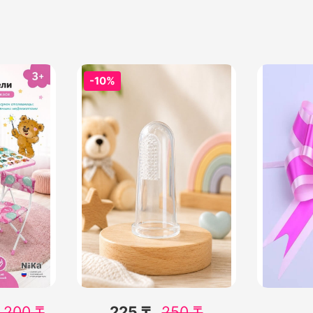
-10%
 200
₸
225 ₸
250
₸