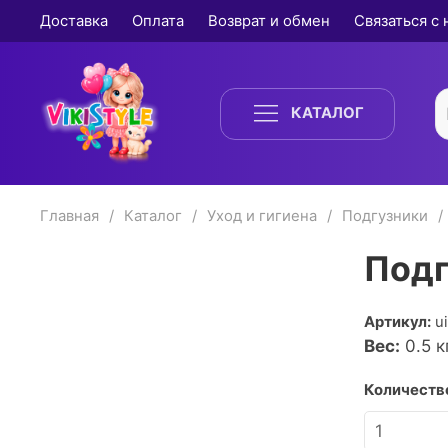
Доставка
Оплата
Возврат и обмен
Связаться с
КАТАЛОГ
Главная
Каталог
Уход и гигиена
Подгузники
Подг
Артикул:
u
Вес:
0.5
кг
Количество