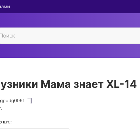
 нами
узники Мама знает XL-14
igpodg0061
.
 шт.: