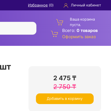
Избранное
(
0
)
Личный кабинет
Ваша корзина
пуста.
Всего:
0 товаров
Оформить заказ
 шт
2 475
₸
2 750
₸
Добавить в корзину