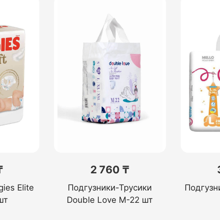
₸
2 760 ₸
es Elite
Подгузники-Трусики
Подгузни
шт
Double Love M-22 шт