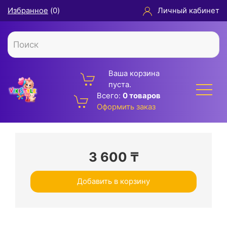
Избранное
(
0
)
Личный кабинет
Ваша корзина
пуста.
Всего:
0 товаров
Оформить заказ
3 600
₸
Добавить в корзину