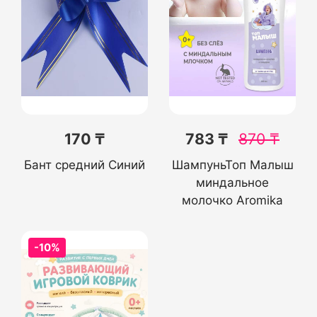
170 ₸
783 ₸
870
₸
Бант средний Синий
ШампуньТоп Малыш
миндальное
молочко Aromika
-10%