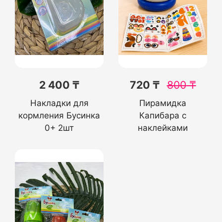
2 400 ₸
720 ₸
800
₸
Накладки для
Пирамидка
кормления Бусинка
Капибара с
0+ 2шт
наклейками