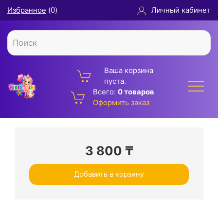
Избранное
(
0
)
Личный кабинет
Ваша корзина
пуста.
Всего:
0 товаров
Оформить заказ
3 800
₸
Добавить в корзину