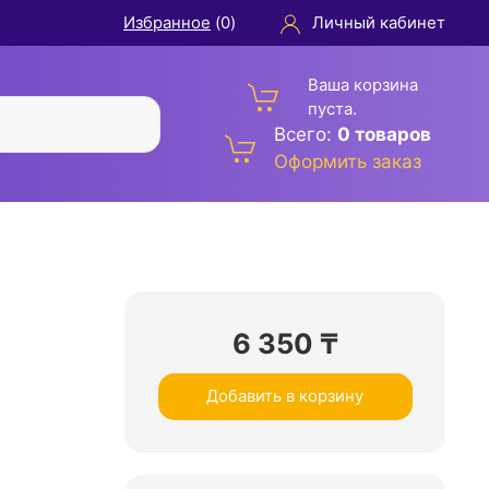
Избранное
(
0
)
Личный кабинет
Ваша корзина
пуста.
Всего:
0 товаров
Оформить заказ
6 350
₸
Добавить в корзину