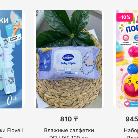
-10%
810 ₸
945
и Flovell
Влажные салфетки
Набо