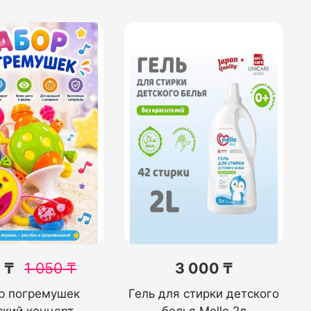
 ₸
1 050
₸
3 000 ₸
р погремушек
Гель для стирки детского