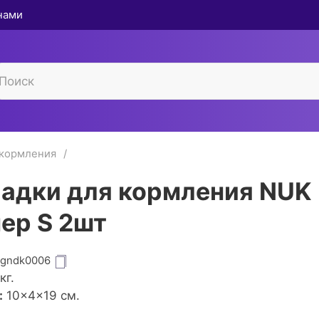
 нами
 кормления
адки для кормления NUK
ер S 2шт
igndk0006
кг.
:
10×4×19 см.