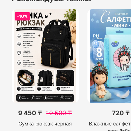
-10%
9 450 ₸
10 500
₸
720 ₸
Сумка рюкзак черная
Влажные салфетк