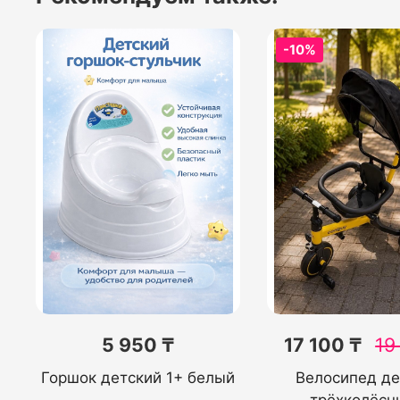
-10%
5 950 ₸
17 100 ₸
19
Горшок детский 1+ белый
Велосипед де