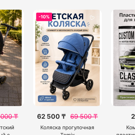
-10%
 000
₸
62 500 ₸
69 500
₸
2
тский
Коляска прогулочная
Ко