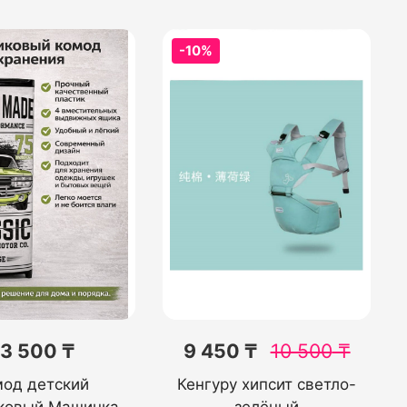
-10%
3 500 ₸
9 450 ₸
10 500
₸
мод детский
Кенгуру хипсит светло-