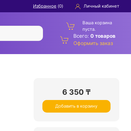
Избранное
(
0
)
Личный кабинет
Ваша корзина
пуста.
Всего:
0 товаров
Оформить заказ
6 350
₸
Добавить в корзину