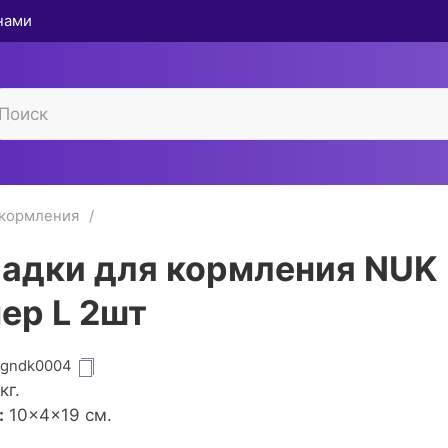
 нами
 кормления
адки для кормления NUK
ер L 2шт
igndk0004
кг.
:
10×4×19 см.