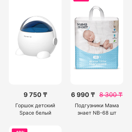
9 750 ₸
6 990 ₸
8 300
₸
Горшок детский
Подгузники Мама
Space белый
знает NB-68 шт