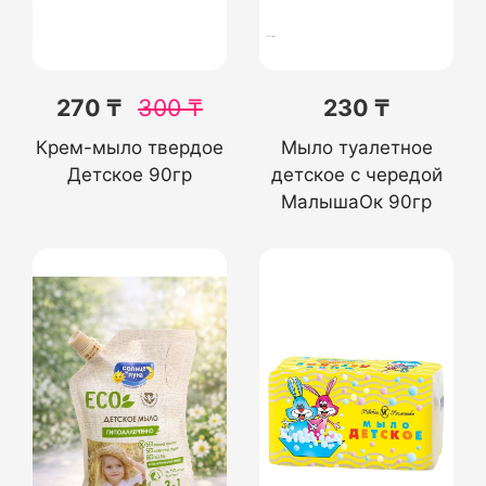
270 ₸
300
₸
230 ₸
Крем-мыло твердое
Мыло туалетное
Детское 90гр
детское с чередой
МалышаОк 90гр