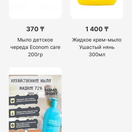
370 ₸
1 400 ₸
Мыло детское
Жидкое крем-мыло
череда Econom care
Ушастый нянь
200гр
300мл