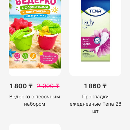
1 800 ₸
2 000
₸
1 860 ₸
Ведерко с песочным
Прокладки
набором
ежедневные Tena 28
шт