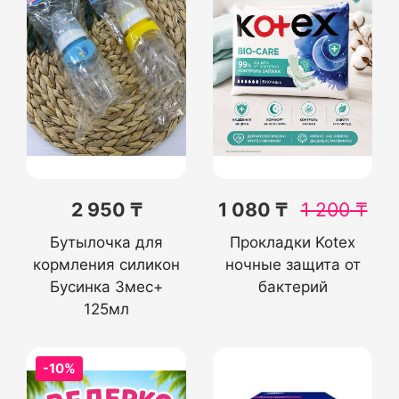
2 950 ₸
1 080 ₸
1 200
₸
Бутылочка для
Прокладки Kotex
кормления силикон
ночные защита от
Бусинка 3мес+
бактерий
125мл
-10%