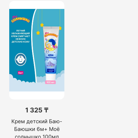
1 325 ₸
Крем детский Баю-
Баюшки 6м+ Моё
солнышко 100мл