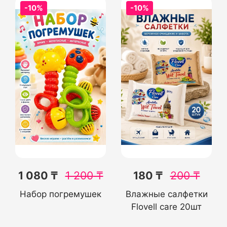
-10%
-10%
1 080 ₸
1 200
₸
180 ₸
200
₸
Набор погремушек
Влажные салфетки
Flovell care 20шт