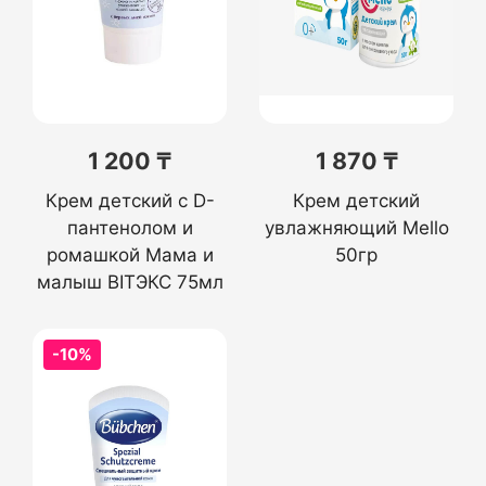
1 200 ₸
1 870 ₸
Крем детский с D-
Крем детский
пантенолом и
увлажняющий Mello
ромашкой Мама и
50гр
малыш BITЭКС 75мл
-10%