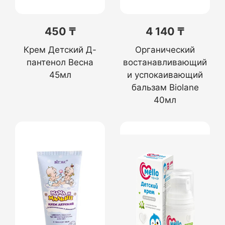
450 ₸
4 140 ₸
Крем Детский Д-
Органический
пантенол Весна
востанавливающий
45мл
и успокаивающий
бальзам Biolane
40мл