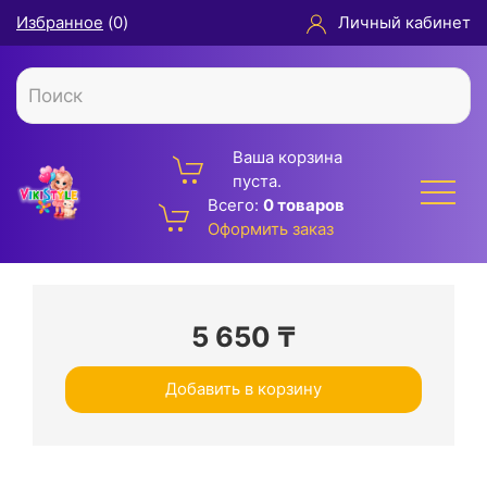
Избранное
(
0
)
Личный кабинет
Ваша корзина
пуста.
Всего:
0 товаров
Оформить заказ
5 650
₸
Добавить в корзину