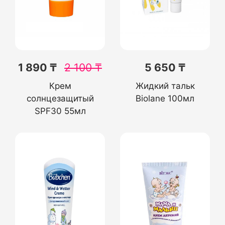
1 890 ₸
2 100
₸
5 650 ₸
Крем
Жидкий тальк
солнцезащитый
Biolane 100мл
SPF30 55мл