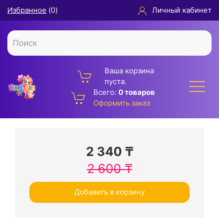
Избранное
(
0
)
Личный кабинет
Ваша корзина
пуста.
Всего:
0 товаров
Оформить заказ
2 340
₸
2 600
₸
Добавить в корзину