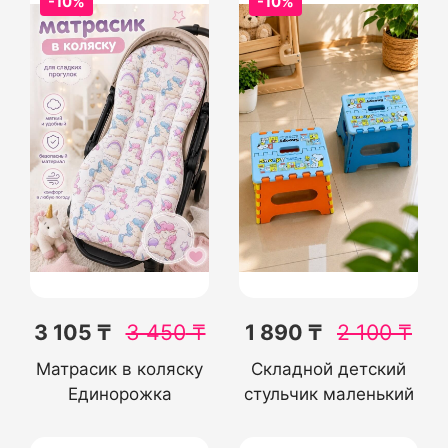
-10%
-10%
3 105 ₸
3 450
₸
1 890 ₸
2 100
₸
Матрасик в коляску
Складной детский
Единорожка
стульчик маленький