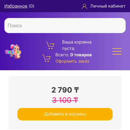
Избранное
(
0
)
Личный кабинет
Ваша корзина
пуста.
Всего:
0 товаров
Оформить заказ
2 790
₸
3 100
₸
Добавить в корзину