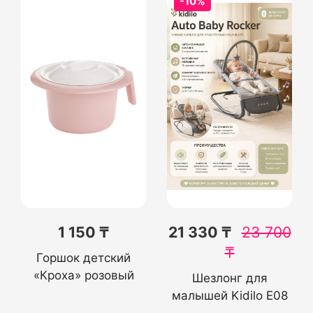
-10%
1 150 ₸
21 330 ₸
23 700
₸
Горшок детский
«Кроха» розовый
Шезлонг для
малышей Kidilo Е08