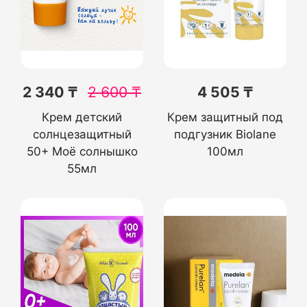
2 340 ₸
2 600
₸
4 505 ₸
Крем детский
Крем защитный под
солнцезащитный
подгузник Biolane
50+ Моё солнышко
100мл
55мл