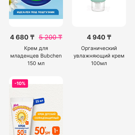
4 680 ₸
5 200
₸
4 940 ₸
Крем для
Органический
младенцев Bubchen
увлажняющий крем
150 мл
100мл
-10%