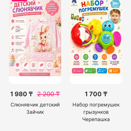
1 980 ₸
2 200
₸
1 700 ₸
Слюнявчик детский
Набор погремушек
Зайчик
грызунков
Черепашка