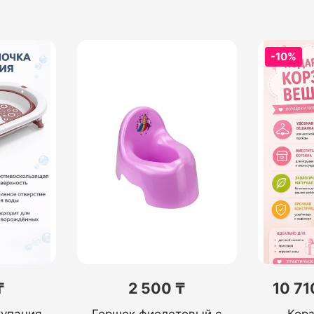
-10%
₸
2 500 ₸
10 71