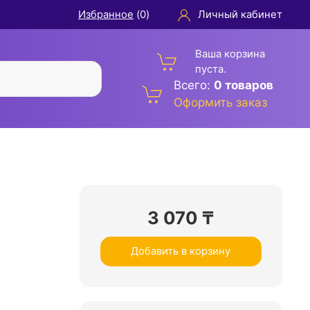
Избранное
(
0
)
Личный кабинет
Ваша корзина
пуста.
Всего:
0 товаров
Оформить заказ
3 070
₸
Добавить в корзину