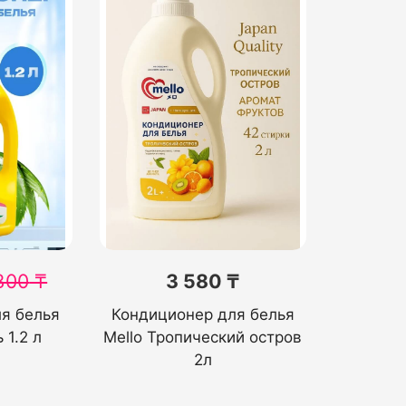
300
₸
3 580 ₸
я белья
Кондиционер для белья
 1.2 л
Mello Тропический остров
2л