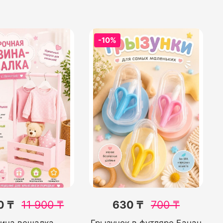
-10%
0 ₸
11 900
₸
630 ₸
700
₸