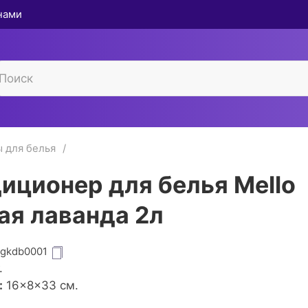
 нами
 для белья
иционер для белья Mello
ая лаванда 2л
igkdb0001
.
:
16×8×33 см.