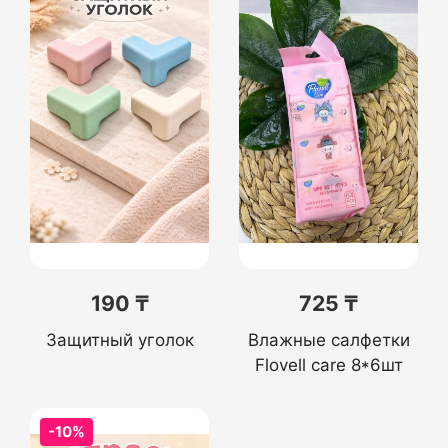
190 ₸
725 ₸
Защитный уголок
Влажные салфетки
Flovell care 8*6шт
-10%